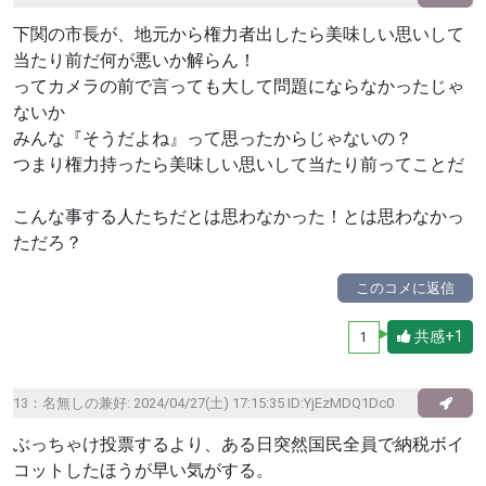
下関の市長が、地元から権力者出したら美味しい思いして
当たり前だ何が悪いか解らん！
ってカメラの前で言っても大して問題にならなかったじゃ
ないか
みんな『そうだよね』って思ったからじゃないの？
つまり権力持ったら美味しい思いして当たり前ってことだ
こんな事する人たちだとは思わなかった！とは思わなかっ
ただろ？
このコメに返信
共感+1
1
13：
名無しの兼好
: 2024/04/27(土) 17:15:35 ID:YjEzMDQ1Dc0
ぶっちゃけ投票するより、ある日突然国民全員で納税ボイ
コットしたほうが早い気がする。