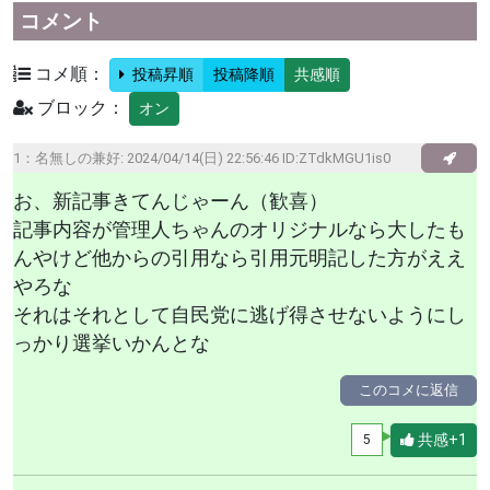
コメント
コメ順：
投稿昇順
投稿降順
共感順
ブロック：
オン
1：
名無しの兼好
: 2024/04/14(日) 22:56:46 ID:ZTdkMGU1is0
お、新記事きてんじゃーん（歓喜）
記事内容が管理人ちゃんのオリジナルなら大したも
んやけど他からの引用なら引用元明記した方がええ
やろな
それはそれとして自民党に逃げ得させないようにし
っかり選挙いかんとな
このコメに返信
共感+1
5