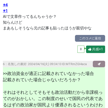
※4
※1
AIで文章作ってるんちゃうか？
知らんけど
まあもしそうなら元の記事も貼ったほうが親切やな
このコメに返信
共感+1
0
6：
名無しの兼好
: 2024/04/16(火) 09:34:13 ID:MTRmZGI4aca
>>政治資金が適正に記載されていなかった場合
記載されていた場合じゃないだろうか？
それはそれとしてそもそも政治活動だから非課税っ
てのがおかしい。この制度のせいで国民の代表であ
るはずの政治家が国民より優遇されるというわけわ