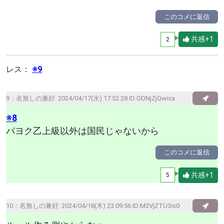
このコメに返信
共感+1
2
レス：
※9
9：
名無しの兼好
: 2024/04/17(水) 17:52:28 ID:ODNjZjQwisa
※8
パヨク乙上級以外は国民じゃないから
このコメに返信
共感+1
5
10：
名無しの兼好
: 2024/04/18(木) 23:09:56 ID:M2VjZTU3is0