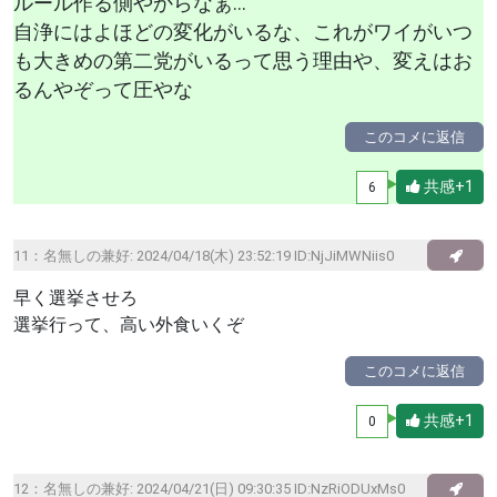
ルール作る側やからなぁ...
自浄にはよほどの変化がいるな、これがワイがいつ
も大きめの第二党がいるって思う理由や、変えはお
るんやぞって圧やな
このコメに返信
共感+1
6
11：
名無しの兼好
: 2024/04/18(木) 23:52:19 ID:NjJiMWNiis0
早く選挙させろ
選挙行って、高い外食いくぞ
このコメに返信
共感+1
0
12：
名無しの兼好
: 2024/04/21(日) 09:30:35 ID:NzRiODUxMs0