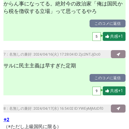
からん事になってる。絶対今の政治家「俺は国民か
ら税を徴収する立場」って思ってるやろ
このコメに返信
共感+1
5
7：
名無しの兼好
: 2024/04/16(火) 17:28:04 ID:Zjc2NTJjDc0
サルに民主主義は早すぎた定期
このコメに返信
共感+1
9
8：
名無しの兼好
: 2024/04/17(水) 16:54:02 ID:YWEyMjMzDf0
※2
（※ただし上級国民に限る）