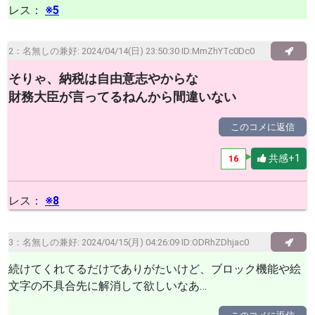
レス：
※5
2：
名無しの兼好
: 2024/04/14(日) 23:50:30 ID:MmZhYTc0Dc0
そりゃ、納税は自由意志やからな
財務大臣が言ってるねんから間違いない
このコメに返信
共感+1
16
レス：
※8
3：
名無しの兼好
: 2024/04/15(月) 04:26:09 ID:ODRhZDhjac0
続けてくれてるだけでありがたいけど、ブロック機能や絵
文字の不具合先に解消して欲しいなあ…