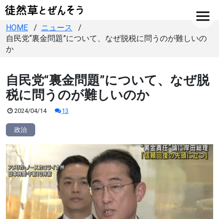
HOME
ニュース
自民党“裏金問題”について、なぜ脱税に問うのが難しいの
か
自民党“裏金問題”について、なぜ脱
税に問うのが難しいのか
公
コ
2024/04/14
13
開
メ
日
ン
政治
：
ト
数
：