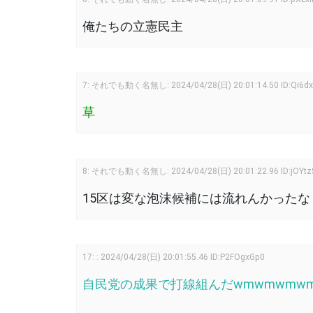
俺たちの立憲民主
7
:
それでも動く名無し:
2024/04/28(日) 20:01:14.50
ID:Qi6dx
草
8
:
それでも動く名無し:
2024/04/28(日) 20:01:22.96
ID:jOYt
15区は変な泡沫候補には流れんかったな
17
:
:
2024/04/28(日) 20:01:55.46
ID:P2FOgxGp0
自民党の成果で打線組んだwmwmwmw