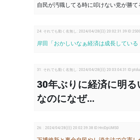
自民が汚職してる時に叩けない党が勝て
24
:
それでも動く名無し:
2024/04/28(日) 20:02:31.39
ID:2S0
岸田「おかしいなぁ経済は成長している
31
:
それでも動く名無し:
2024/04/28(日) 20:03:04.31
ID:ptd
30年ぶりに経済に明
なのになぜ…
26
:
:
2024/04/28(日) 20:02:39.38
ID:HrcDpUMS0
万博維新と裏金自民やし消去法で立憲し