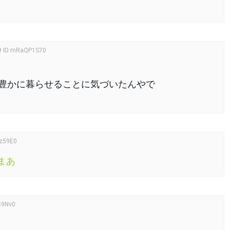
9
ID:mRaQP1S70
豊かに暮らせることに気づいたんやで
tz59E0
まあ
Ds9Nv0