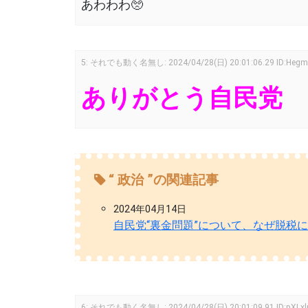
あわわわ🥺
5
:
それでも動く名無し:
2024/04/28(日) 20:01:06.29
ID:Hegm
ありがとう自民党
“ 政治 ”の関連記事
2024年04月14日
自民党“裏金問題”について、なぜ脱税
6
:
それでも動く名無し:
2024/04/28(日) 20:01:09.91
ID:pXL