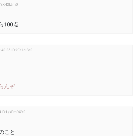
4YX42lZm0
100点
6:40.35
ID:kFe1diSe0
らんぞ
4
ID:L/xPm9XY0
のこと