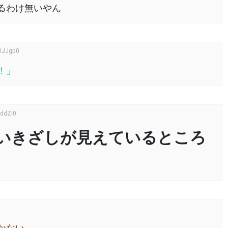
るわけ無いやん
0JJgp0
！」
uddZI0
るいきざしが見えているところ
かない