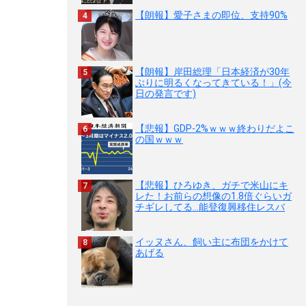
【朗報】愛子さまの即位、支持90%
【朗報】岸田総理「日本経済が30年
ぶりに明るくなってきている！」(今
日の発言です)
【悲報】GDP-2%ｗｗｗ終わりだよこ
の国ｗｗｗ
【悲報】ひろゆき、ガチで米山にキ
レた！お前らの想像の1.8倍ぐらいガ
チギレしてる…能登復興移住レスバ
イッヌさん、飼い主に布団をかけて
あげる