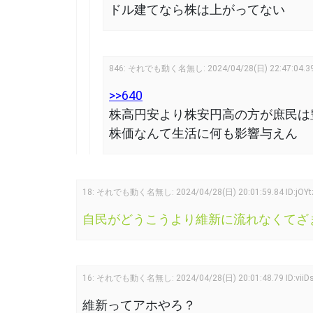
ドル建てなら株は上がってない
846
:
それでも動く名無し:
2024/04/28(日) 22:47:04.3
>>640
株高円安より株安円高の方が庶民は
株価なんて生活に何も影響与えん
18
:
それでも動く名無し:
2024/04/28(日) 20:01:59.84
ID:jOY
自民がどうこうより維新に流れなくてざ
16
:
それでも動く名無し:
2024/04/28(日) 20:01:48.79
ID:vii
維新ってアホやろ？