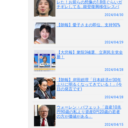
レた！お前らの想像の1.8倍ぐらいガ
チギレしてる…能登復興移住レスバ
2024/04/30
【朗報】愛子さまの即位、支持90%
2024/04/29
【大悲報】衆院3補選、立憲民主党全
勝！
2024/04/28
【朗報】岸田総理「日本経済が30年
ぶりに明るくなってきている！」(今
日の発言です)
2024/04/28
ウォーレン・バフェット「資産10兆
円90歳の私より資産0円20歳の若者
の方が価値がある」
2024/04/15