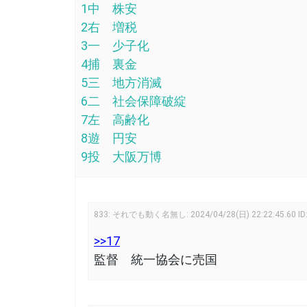
1中 株安
2右 増税
3一 少子化
4捕 裏金
5三 地方消滅
6二 社会保障破綻
7左 高齢化
8遊 円安
9投 大阪万博
833
:
それでも動く名無し:
2024/04/28(日) 22:22:45.60
I
>>17
監督 統一協会に売国