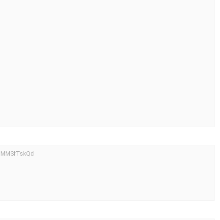
D:MMSfTskQd