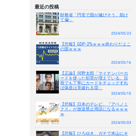
最近の投稿
財務省「円安で国が滅びそう。助け
て😭」
2024/05/23
【悲報】GDP-2%ｗｗｗ終わりだよこ
の国ｗｗｗ
2024/05/16
【正論】河野太郎「マイナンバーカ
ードを使った犯罪が増えている。目
視でも丁寧にカードをチェックすれ
ば偽造は見破れる😡」
2024/05/10
【悲報】日本のテレビ、『アベノミ
クス』が放送禁止用語になるｗｗｗ
ｗ
2024/05/03
【悲報】ひろゆき、ガチで米山にキ