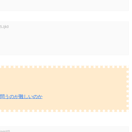
5Jjk0
に問うのが難しいのか
xlmmY0