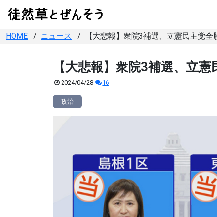
HOME
ニュース
【大悲報】衆院3補選、立憲民主党全
【大悲報】衆院3補選、立憲
公
コ
2024/04/28
16
開
メ
日
ン
政治
：
ト
数
：