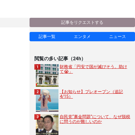
記事をリクエストする
記事一覧
エンタメ
ニュース
閲覧の多い記事（24h）
財務省「円安で国が滅びそう。助け
て😭」
【お知らせ】プレオープン（追記
4/15）
自民党“裏金問題”について、なぜ脱税
に問うのが難しいのか